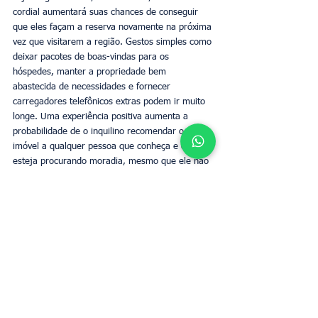
cordial aumentará suas chances de conseguir 
que eles façam a reserva novamente na próxima 
vez que visitarem a região. Gestos simples como 
deixar pacotes de boas-vindas para os 
hóspedes, manter a propriedade bem 
abastecida de necessidades e fornecer 
carregadores telefônicos extras podem ir muito 
longe. Uma experiência positiva aumenta a 
probabilidade de o inquilino recomendar o 
imóvel a qualquer pessoa que conheça e que 
esteja procurando moradia, mesmo que ele não 
volte e fique com você novamente.
A construção de sua base de hóspedes e 
locatários pode ser um desafio, quer você esteja 
alugando um quarto, um apartamento ou uma 
casa cheia. Para ganhar seus primeiros 
inquilinos e estabelecer uma reputação forte que 
o ajudará a assegurar mais reservas futuras, 
tenha em mente estas sugestões.
Proprietários