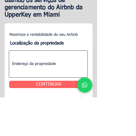
usando os serviços de
gerenciamento do Airbnb da
UpperKey em Miami
Maximize a rentabilidade do seu Airbnb
Localização da propriedade
CONTINUAR
Um de nossos especialistas imobiliários
entrará em contato com você para
discutir como podemos ajudá-lo com
suas necessidades de aluguel do
Airbnb.