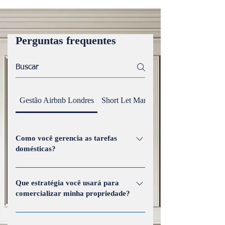
Perguntas frequentes
Gestão Airbnb Londres
Short Let Management
Como você gerencia as tarefas
domésticas?
Nosso gerenciamento de limpeza inclui
limpezas programadas, adesão a
Que estratégia você usará para
comercializar minha propriedade?
padrões de alta qualidade e
coordenação com prestadores de
Empregamos uma estratégia de
serviços profissionais para manter a