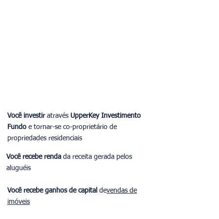
Operações e
distribuição de
ativos
Desinvestimento
e Retorno de
Capital
Você
investir
através
UpperKey Investimento
Fundo
e tornar-se co-proprietário de
propriedades residenciais
Você recebe renda
da receita gerada pelos
aluguéis
Você recebe ganhos de capital
de
vendas de
imóveis