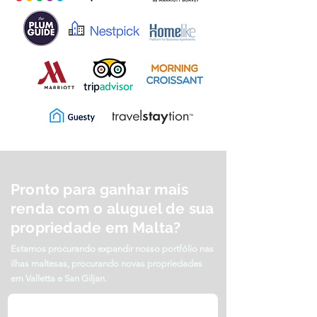
Pronto para ganhar mais
renda com o aluguel de sua
propriedade em Malta?
Estamos procurando expandir nosso portfólio nas
ilhas maltesas, procurando novas propriedades
em Valletta e San Giljan.