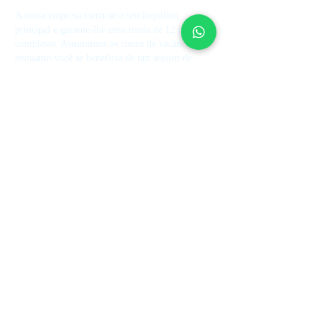
A nossa empresa torna-se o seu inquilino
principal e garante-lhe uma renda de 12 meses
completos. Assumimos os riscos de vacância
enquanto você se beneficia de um seguro de
garantia de aluguel e aumento da receita de
aluguel.
Contate-nos
+44 7514 270394
contact@theupperkey.com
5-8 Bolsover Street, Londres
W1W 6AB, Reino Unido
Veja nossas
avaliações em