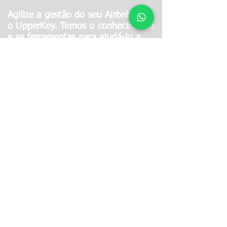
Agilize a gestão do seu Airbnb com
o UpperKey. Temos o conhecimento
e as ferramentas para ajudá-lo a
aumentar sua receita e
proporcionar experiências
excepcionais aos hóspedes.
Maximize a lucratividade do
seu Airbnb
Localização da propriedade
CONTINUAR
Um de nossos especialistas em propriedades
entrará em contato com você para discutir como
podemos ajudá-lo com suas necessidades de
aluguel do Airbnb.