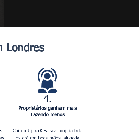
m Londres
4.
Proprietários ganham mais
Fazendo menos
s
Com o UpperKey, sua propriedade
as
estará em boas mãos, alugada