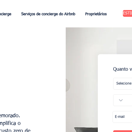
EST
ncierge
Serviços de concierge do Airbnb
Proprietários
Quanto v
emorado.
plifica o
custo zero de