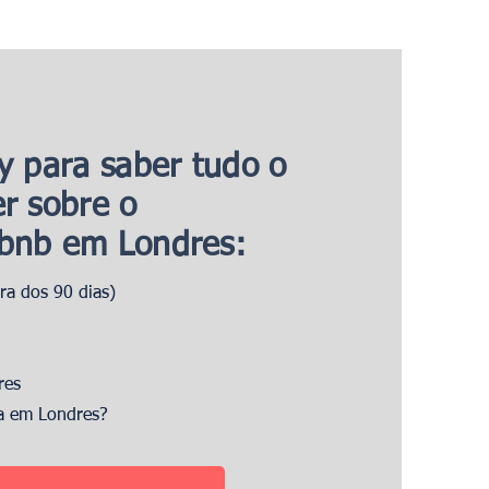
y para saber tudo o
r sobre o
rbnb em Londres:
a dos 90 dias)
res
ça em Londres?