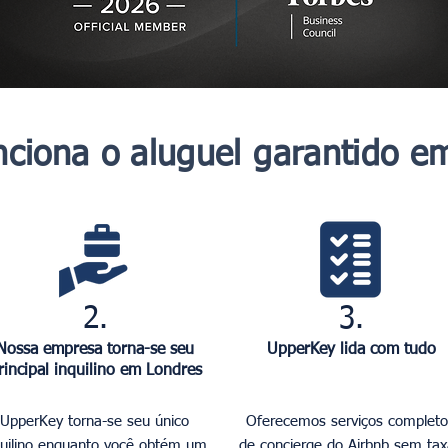
ciona o aluguel garantido e
2.
3.
Nossa empresa torna-se seu
UpperKey lida com tudo
rincipal inquilino em Londres
UpperKey torna-se seu único
Oferecemos serviços completo
quilino enquanto você obtém um
de concierge do Airbnb sem tax