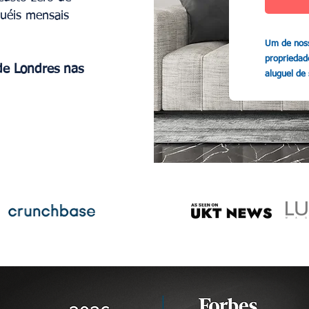
guéis mensais
Um de noss
propriedade
de Londres nas
aluguel de