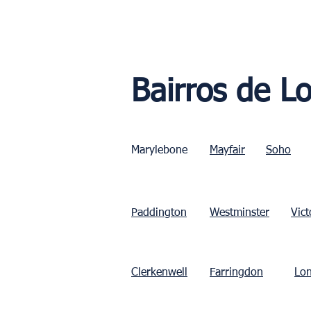
Bairros de L
Marylebone
Mayfair
Soho
Paddington
Westminster
Vict
Clerkenwell
Farringdon
Lon