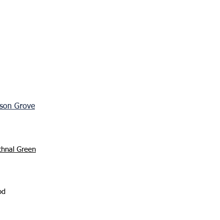
sson Grove
thnal Green
od