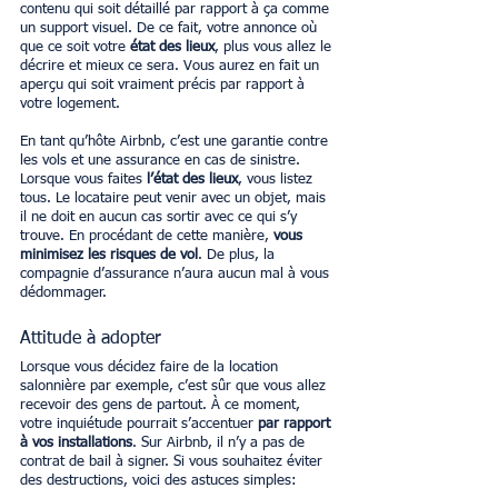
contenu qui soit détaillé par rapport à ça comme 
un support visuel. De ce fait, votre annonce où 
que ce soit votre 
état des lieux
, plus vous allez le 
décrire et mieux ce sera. Vous aurez en fait un 
aperçu qui soit vraiment précis par rapport à 
votre logement. 
En tant qu’hôte Airbnb, c’est une garantie contre 
les vols et une assurance en cas de sinistre. 
Lorsque vous faites 
l’état des lieux
, vous listez 
tous. Le locataire peut venir avec un objet, mais 
il ne doit en aucun cas sortir avec ce qui s’y 
trouve. En procédant de cette manière, 
vous 
minimisez les risques de vol
. De plus, la 
compagnie d’assurance n’aura aucun mal à vous 
dédommager. 
Attitude à adopter 
Lorsque vous décidez faire de la location 
salonnière par exemple, c’est sûr que vous allez 
recevoir des gens de partout. À ce moment, 
votre inquiétude pourrait s’accentuer 
par rapport 
à vos installations
. Sur Airbnb, il n’y a pas de 
contrat de bail à signer. Si vous souhaitez éviter 
des destructions, voici des astuces simples: