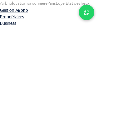
Airbnb
location saisonnière
Paris
Loyer
État des lieux
Gestion Airbnb
Propriétaires
Business
Voir tout
Posts récents