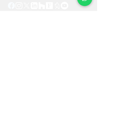
UpperKey :
Votre partenaire de confiance dans
la conciergerie Airbnb. Nous garantissons 12
mois de loyers, gérons les risques de vacance et
boostons vos revenus locatifs, le tout soutenu par
notre assurance garantie loyers. Laissez-nous
vous aider à maximiser le potentiel de votre
propriété dès aujourd'hui.
Contactez-nous
+44 7514 270394
contact@theupperkey.com
5-8 Bolsover Street, Londres
W1W 6AB, UK
Retrouvez nos avis
sur