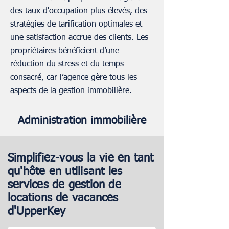
des taux d'occupation plus élevés, des
stratégies de tarification optimales et
une satisfaction accrue des clients. Les
propriétaires bénéficient d’une
réduction du stress et du temps
consacré, car l’agence gère tous les
aspects de la gestion immobilière.
Administration immobilière
Pour les nouvelles propriétés,
Services de nettoyage et de
Simplifiez-vous la vie en tant
UpperKey propose un processus
blanchisserie
qu'hôte en utilisant les
d'administration complet. Cela
services de gestion de
comprend l'analyse du marché, la
locations de vacances
Les services de nettoyage et de
mise en place de listes sur diverses
d'UpperKey
blanchisserie d'UpperKey font
plateformes et la mise en œuvre de
partie intégrante de notre package