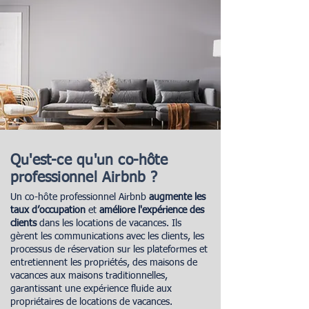
vacances est toujours en parfait état et
approche sur mesure améliore
tous les aspects du processus de
prête à accueillir des invités. Notre
l'expérience des clients, reflétant
réservation, faisant de votre propriété
équipe répond rapidement aux besoins
l'attrait unique de votre propriété.
un choix privilégié pour les clients ainsi
de maintenance courants et urgents,
que pour les voyageurs d'affaires.
contribuant ainsi à des expériences
clients positives et à des réservations
répétées.
Qu'est-ce qu'un co-hôte
professionnel Airbnb ?
Un co-hôte professionnel Airbnb
augmente les
taux d’occupation
et
améliore l'expérience des
clients
dans les locations de vacances. Ils
gèrent les communications avec les clients, les
processus de réservation sur les plateformes et
entretiennent les propriétés, des maisons de
vacances aux maisons traditionnelles,
garantissant une expérience fluide aux
propriétaires de locations de vacances.