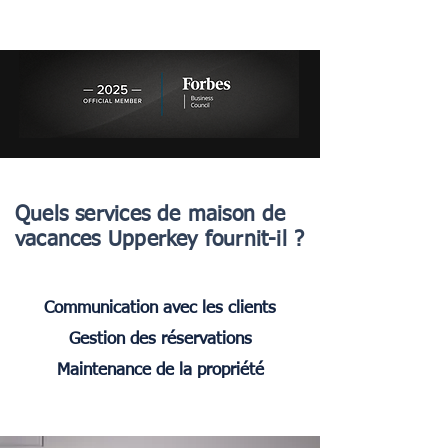
Quels services de maison de
vacances Upperkey fournit-il ?
Communication avec les clients
Gestion des réservations
UpperKey excelle dans la
Maintenance de la propriété
communication 24h/7 avec les clients,
Notre système maximise l'occupation
garantissant des interactions fluides et
en gérant et en optimisant les
UpperKey garantit que votre maison de
des taux d'occupation élevés. Notre
réservations en ligne. UpperKey gère