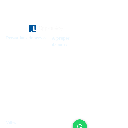
Prestations de service
À propos
de nous
Gestion de maisons de vacances
À propos de nous
Gestion de l'hôtel
Comment ça fonctionne
Contrôle de loyers
Fond d'investissement
Agents immobiliers
Travailler chez UpperKey
Vendre une propriété
Blog
Gestion des locations de vacances
Villes