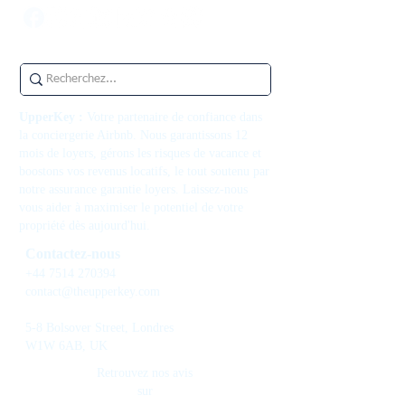
UpperKey :
Votre partenaire de confiance dans
la conciergerie Airbnb. Nous garantissons 12
mois de loyers, gérons les risques de vacance et
boostons vos revenus locatifs, le tout soutenu par
notre assurance garantie loyers. Laissez-nous
vous aider à maximiser le potentiel de votre
propriété dès aujourd'hui.
Contactez-nous
+44 7514 270394
contact@theupperkey.com
5-8 Bolsover Street, Londres
W1W 6AB, UK
Retrouvez nos avis
sur