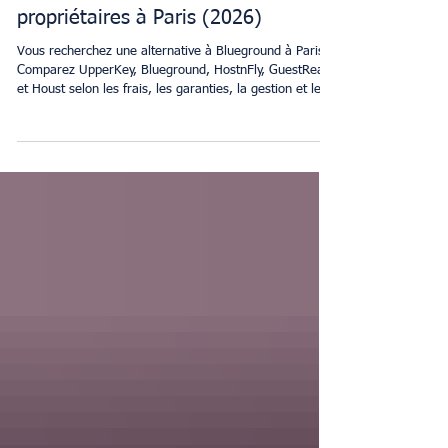
Les meilleures alternatives à
Blueground pour les
propriétaires à Paris (2026)
Vous recherchez une alternative à Blueground à Paris ?
Comparez UpperKey, Blueground, HostnFly, GuestReady
et Houst selon les frais, les garanties, la gestion et les
services proposés