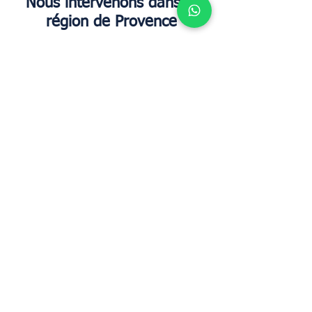
Nous intervenons dans la
région de Provence
Saint-Rémy-de-Provence |
Eygalières | Maussane-les-
Alpilles | Les Baux-de-Provence
| Gordes | Bonnieux |
Ménerbes | Parc naturel
régional des Alpilles
Vous possédez une villa en
Provence ? Contactez Upperkey
dès aujourd'hui.
Les meilleures opérations dans le sud de
la France et en Provence, des services de
conciergerie haut de gamme, le taux
d'occupation le plus élevé et une
approche personnalisée — uniquement