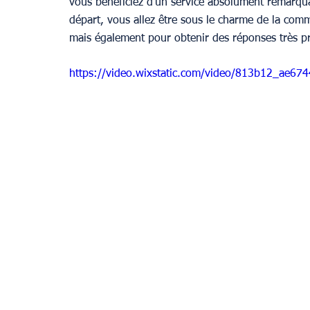
vous bénéficiez d’un service absolument remarq
départ, vous allez être sous le charme de la comm
mais également pour obtenir des réponses très pr
https://video.wixstatic.com/video/813b12_ae6