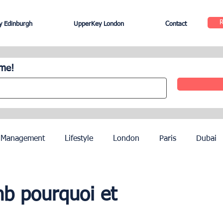
 Edinburgh
UpperKey London
Contact
ome!
 Management
Lifestyle
London
Paris
Dubai
Hotel Management
Agents
Paris Olympics 2024
nb pourquoi et
ez
French Riviera
Nice