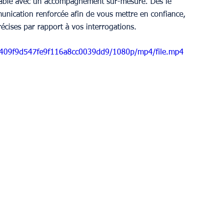
uable avec un accompagnement sur-mesure. Dès le 
unication renforcée afin de vous mettre en confiance, 
écises par rapport à vos interrogations.
74409f9d547fe9f116a8cc0039dd9/1080p/mp4/file.mp4