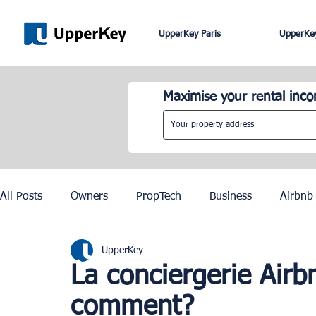
UpperKey Paris
UpperKey
Maximise your rental inc
All Posts
Owners
PropTech
Business
Airbnb
UpperKey
Roma
Lisbon
Edinburgh
Rent Control
La conciergerie Airb
comment?
Knowledge Base
Zurich
Geneva
Saint-Trop