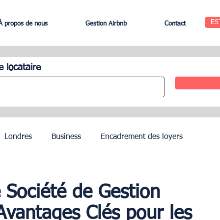
ES
À propos de nous
Gestion Airbnb
Contact
e locataire
Londres
Business
Encadrement des loyers
Edinbourg
Rome
Gestion des Hôtels
Agents
 Société de Gestion
Avantages Clés pour les
Geneva
Saint-Tropez
Côte d’Azur
Nice