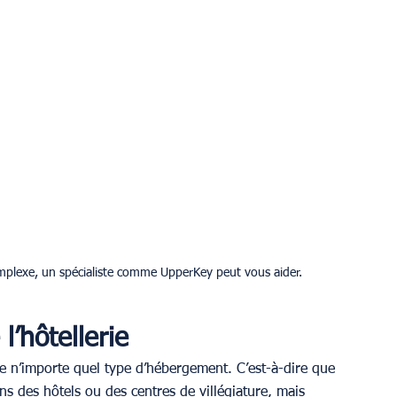
mplexe, un spécialiste comme UpperKey peut vous aider.
 l’hôtellerie
gre n’importe quel type d’hébergement. C’est-à-dire que 
 des hôtels ou des centres de villégiature, mais 