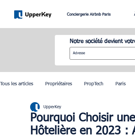
Conciergerie Airbnb Paris
Notre société devient votr
Tous les articles
Propriétaires
PropTech
Paris
UpperKey
Lifestyle
Dubai
Gestion Airbnb
Lisbonne
Pourquoi Choisir une
Hôtelière en 2023 : 
JO Paris 2024
Investissement Immobilier
Zurich