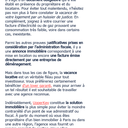
Il s’agit d’un 
document obligatoire 
qui a été 
établi en présence du propriétaire et du 
locataire. Pour éviter tout malentendu, n’hésitez 
pas non plus à faire constater
 la vacance de 
votre logement par un huissier de justice. 
En 
complément, joignez à votre courrier une 
facture d’électricité ou de gaz prouvant une 
consommation très faible, voire dans certains 
cas, inexistante.
Parmi les autres preuves j
ustificatives prises en 
considération par l’administration fiscale
, il y a 
une 
annonce immobilière 
correspondant à une 
mise en location ou encore 
une facture émise 
directement par une entreprise de 
déménagement
.
Mais dans tous les cas de figure, la 
vacance 
locative
 est un véritable fléau pour tout 
investisseur. Vous préféreriez certainement 
bénéficier 
d’un loyer garanti,
 mais pour arriver à 
un tel résultat il est souhaitable de travailler 
avec une agence reconnue.
Indéniablement, 
UpperKey
 constitue 
la solution 
immobilière
 la plus simple pour éviter la moindre 
contrariété d’un point de vue administratif ou 
fiscal. À partir du moment où vous êtes 
propriétaire d’un bien immobilier à Paris ou dans 
une autre région, l’agence vous fournit un 