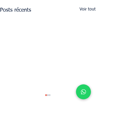
Voir tout
Posts récents
Déterminez la valeur locative de votre
propriété avec UpperKey comme locataire