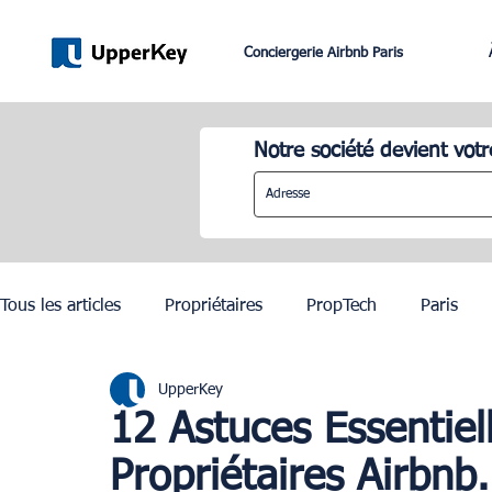
Conciergerie Airbnb Paris
Notre société devient votr
Tous les articles
Propriétaires
PropTech
Paris
UpperKey
Lifestyle
Dubai
Gestion Airbnb
Lisbonne
12 Astuces Essentiel
Propriétaires Airbn
JO Paris 2024
Investissement Immobilier
Zurich