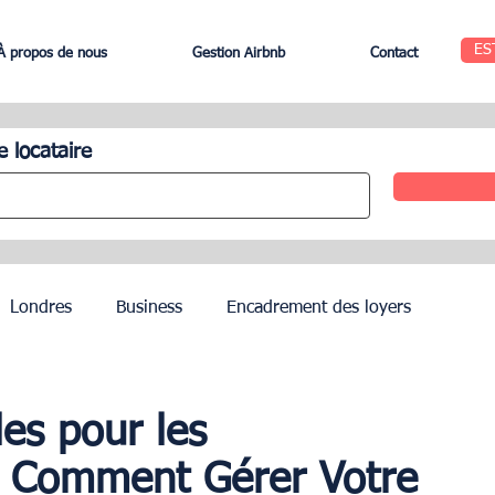
ES
À propos de nous
Gestion Airbnb
Contact
e locataire
Londres
Business
Encadrement des loyers
Edinbourg
Rome
Gestion des Hôtels
Agents
les pour les
b. Comment Gérer Votre
Geneva
Saint-Tropez
Côte d’Azur
Nice