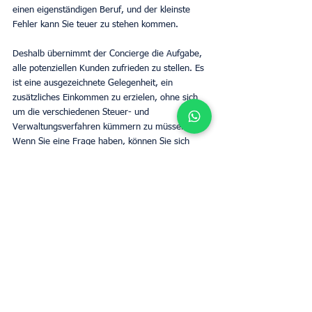
einen eigenständigen Beruf, und der kleinste 
Fehler kann Sie teuer zu stehen kommen.
Deshalb übernimmt der Concierge die Aufgabe, 
alle potenziellen Kunden zufrieden zu stellen. Es 
ist eine ausgezeichnete Gelegenheit, ein 
zusätzliches Einkommen zu erzielen, ohne sich 
um die verschiedenen Steuer- und 
Verwaltungsverfahren kümmern zu müssen. 
Wenn Sie eine Frage haben, können Sie sich 
direkt an Ihren privilegierten Gesprächspartner 
wenden.
Schätzung der Miete
Determine your property's rental value