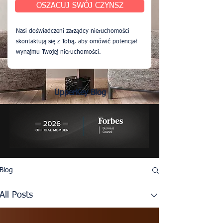
OSZACUJ SWÓJ CZYNSZ
Nasi doświadczeni zarządcy nieruchomości
skontaktują się z Tobą, aby omówić potencjał
wynajmu Twojej nieruchomości.
UpperKey Blog
Blog
All Posts