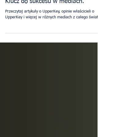
Styl życia
Klucz do sukcesu w mediach.
Przeczytaj artykuły o UpperKey, opinie właścicieli o
UpperKey i więcej w różnych mediach z całego świata.