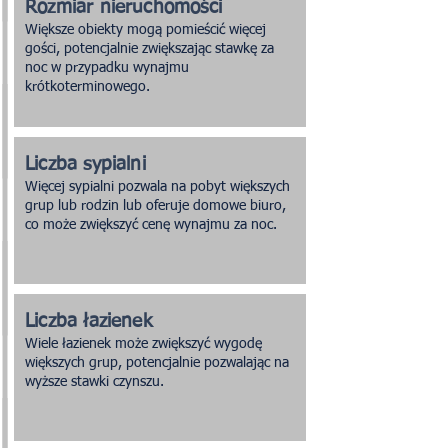
Rozmiar nieruchomości
Większe obiekty mogą pomieścić więcej
gości, potencjalnie zwiększając stawkę za
noc w przypadku wynajmu
krótkoterminowego.
Liczba sypialni
Więcej sypialni pozwala na pobyt większych
grup lub rodzin lub oferuje domowe biuro,
co może zwiększyć cenę wynajmu za noc.
Liczba łazienek
Wiele łazienek może zwiększyć wygodę
większych grup, potencjalnie pozwalając na
wyższe stawki czynszu.