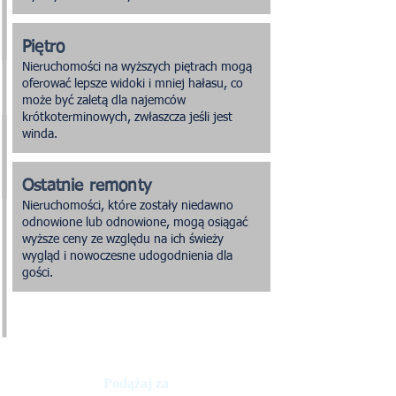
Piętro
Nieruchomości na wyższych piętrach mogą
oferować lepsze widoki i mniej hałasu, co
może być zaletą dla najemców
krótkoterminowych, zwłaszcza jeśli jest
winda.
Ostatnie remonty
Nieruchomości, które zostały niedawno
odnowione lub odnowione, mogą osiągać
wyższe ceny ze względu na ich świeży
wygląd i nowoczesne udogodnienia dla
gości.
Podążaj za