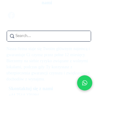
nami
Nasza firma staje się Twoim głównym najemcą i
gwarantuje Ci czynsz przez pełne 12 miesięcy.
Bierzemy na siebie ryzyko związane z wolnymi
lokalami, podczas gdy Ty korzystasz z
ubezpieczenia gwarancji czynszu i zwiększonych
dochodów z wynajmu.
Skontaktuj się z nami
+44 7514 270394
kontakt@theupperkey.com
5-8 Bolsover Street, Londyn
W1W 6AB, Wielka Brytania
Zobacz nasze