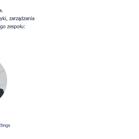
a.
yki, zarządzania
ego zespołu:
ttings