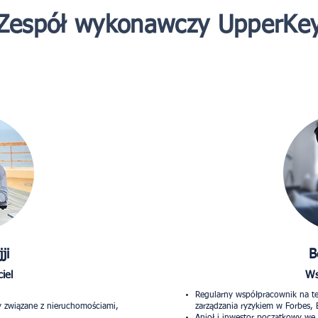
Zespół wykonawczy UpperKe
ji
B
iel
Ws
Regularny współpracownik na tem
 związane z nieruchomościami,
zarządzania ryzykiem w Forbes, B