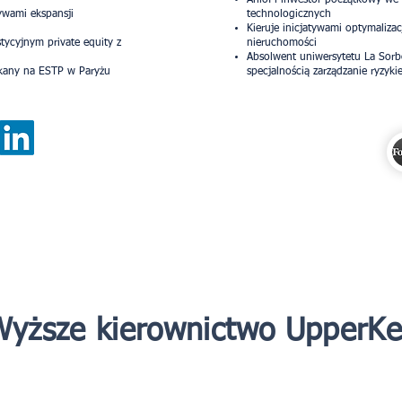
Anioł i inwestor początkowy we 
tywami ekspansji
technologicznych
Kieruje inicjatywami optymalizac
tycyjnym private equity z
nieruchomości
Absolwent uniwersytetu La Sorbo
yskany na ESTP w Paryżu
specjalnością zarządzanie ryzyk
yższe kierownictwo UpperK