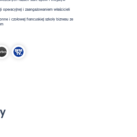
wczesnych fazach start-upów i inicjatyw
ji operacyjnej i zaangażowaniem właścicieli
nne i czołowej francuskiej szkoły biznesu ze
iem
ey