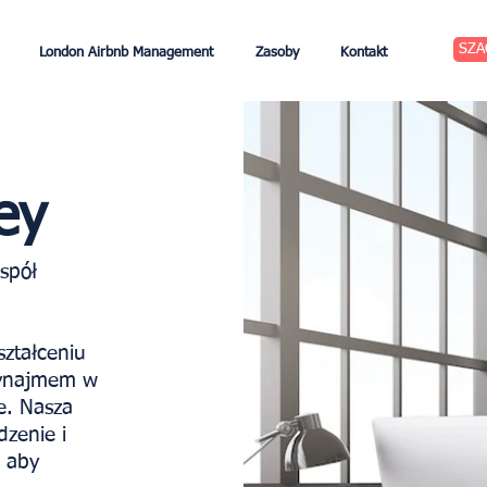
SZA
London Airbnb Management
Zasoby
Kontakt
ey
spół
ztałceniu
wynajmem w
e. Nasza
zenie i
, aby