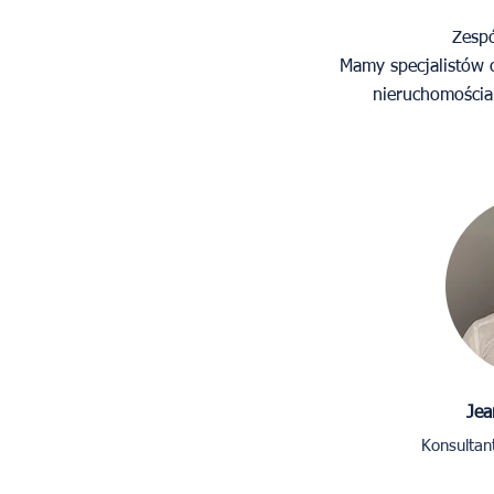
Zespó
Mamy specjalistów o
nieruchomościam
Jea
Konsultan