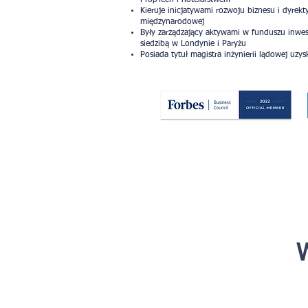
PropTech i hotelarstwem
Kieruje inicjatywami rozwoju biznesu i dyrek
międzynarodowej
Były zarządzający aktywami w funduszu inwes
siedzibą w Londynie i Paryżu​
Posiada tytuł magistra inżynierii lądowej uz
W