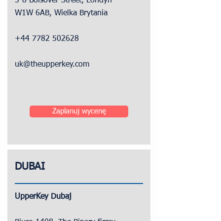
5-8 Bolsover Street, Londyn
W1W 6AB, Wielka Brytania
+44 7782 502628
uk@theupperkey.com
Zaplanuj wycenę
DUBAI
UpperKey Dubaj