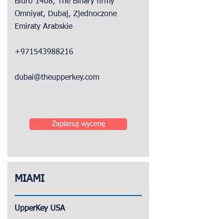
Biuro 1408, The Binary firmy
Omniyat, Dubaj, Zjednoczone
Emiraty Arabskie
+971543988216
dubai@theupperkey.com
Zaplanuj wycenę
MIAMI
UpperKey USA