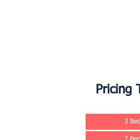
Pricing
3 Bed
2 Bed