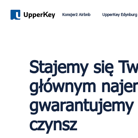
Konsjerż Airbnb
UpperKey Edynburg
Stajemy się T
głównym najem
gwarantujemy
czynsz