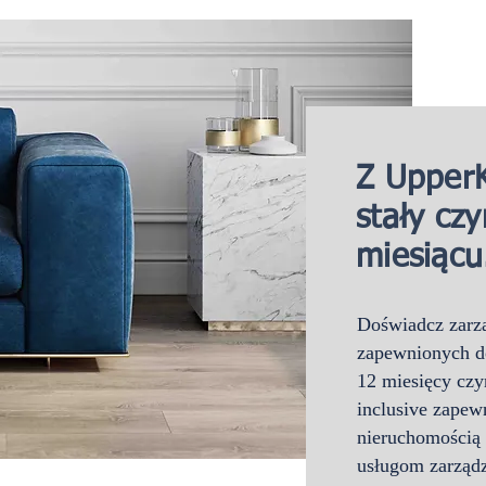
Z UpperK
stały cz
miesiącu
Doświadcz zarzą
zapewnionych d
12 miesięcy czy
inclusive zapew
nieruchomością 
usługom zarządz