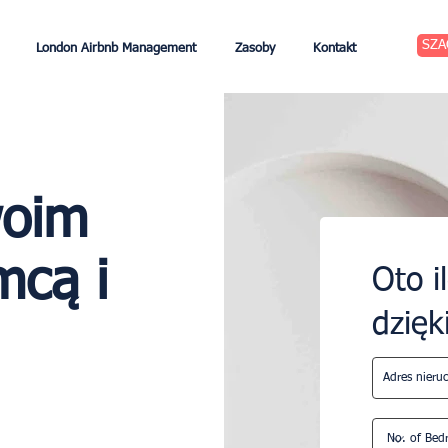
SZA
London Airbnb Management
Zasoby
Kontakt
woim
cą i
Oto i
dzięk