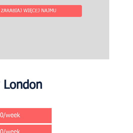
ZARABIAJ WIĘCEJ NAJMU
y London
00/week
50/week