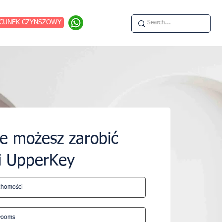
CUNEK CZYNSZOWY
le możesz zarobić
i UpperKey