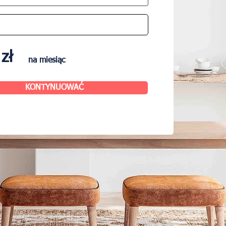
zł
na miesiąc
KONTYNUOWAĆ