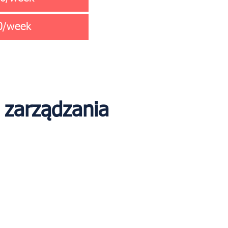
00/week
 zarządzania