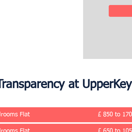
 Transparency at UpperKe
rooms Flat
£ 850 to 17
rooms Flat
£ 650 to 10