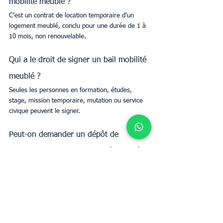
mobilité meublé ?
C’est un contrat de location temporaire d’un 
logement meublé, conclu pour une durée de 1 à 
10 mois, non renouvelable.
Qui a le droit de signer un bail mobilité 
meublé ?
Seules les personnes en formation, études, 
stage, mission temporaire, mutation ou service 
civique peuvent le signer.
Peut-on demander un dépôt de 
garantie avec un bail mobilité meublé ?
Non, la loi interdit de demander un dépôt de 
garantie dans le cadre d’un bail mobilité.
Est-il possible de prolonger un bail 
mobilité meublé ?