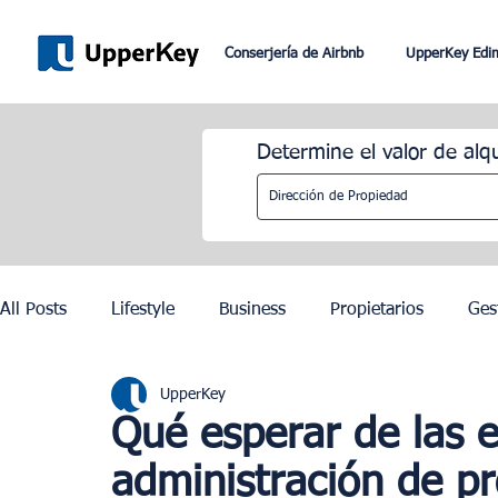
Conserjería de Airbnb
UpperKey Edi
Determine el valor de alq
All Posts
Lifestyle
Business
Propietarios
Ges
UpperKey
Romaníes
Dubai
Lisboa
Control de los alqu
Qué esperar de las 
administración de p
Juegos Olímpicos de París 2024