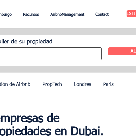
EST
mburgo
Recursos
AirbnbManagement
Contact
uiler de su propiedad
AL
tión de Airbnb
PropTech
Londres
Paris
ileres
Edimburgo
Gestión hotelera
Agentes
empresas de
ropiedades en Dubai.