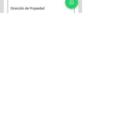
CONTINUAR
Uno de nuestros expertos en propiedades se
comunicará con usted para analizar cómo
podemos ayudarlo con sus necesidades de
alquiler de Airbnb.
Síganos