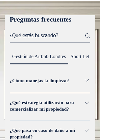
Preguntas frecuentes
Gestión de Airbnb Londres
Short Let Management
¿Cómo manejas la limpieza?
Nuestra gestión de limpieza incluye
limpiezas programadas, cumplimiento
¿Qué estrategia utilizarán para
comercializar mi propiedad?
de estándares de alta calidad y
coordinación con proveedores de
Empleamos una estrategia de
servicios profesionales para mantener
marketing dinámica que incluye
¿Qué pasa en caso de daño a mi
el estado impecable de su propiedad.
propiedad?
plataformas en línea, publicidad en