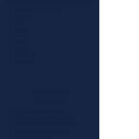
Cartera de hoteles UpperKey
Más de 100 propiedades
Londres
París
miami
Roma
Dubái
Lisboa
Edimburgo
La Valeta
Socios clave
superiores
Hoteleros independientes
Firmas boutique y family office
Desarrolladores emprendedores
profesionales de la inversión
inversores privados