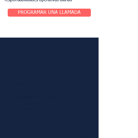
responsabilidades operativas diarias
PROGRAMAR UNA LLAMADA
Clientela de
UpperKey
Viajeros solos
​Parejas
Familias
trabajadores remotos
Arrendatarios a largo plazo
Viajeros de negocios