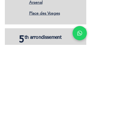
Arsenal
Place des Vosges​​
5
th arrondissement
Panthéon
Quartier Latin
Jardin-des-Plantes
Sorbonne
6
distrito
Saint-Germain-
des-Prés