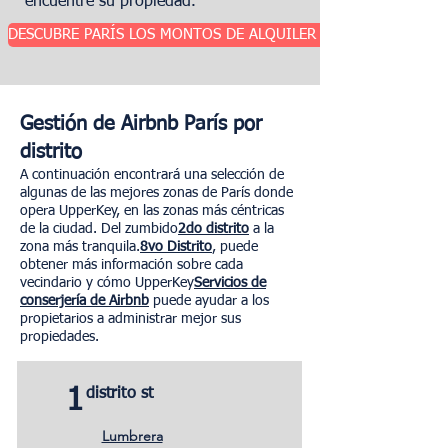
encuentre su propiedad.
DESCUBRE PARÍS LOS MONTOS DE ALQUILER GARANTIZADOS
Gestión de Airbnb París por
distrito
A continuación encontrará una selección de
algunas de las mejores zonas de París donde
opera UpperKey, en las zonas más céntricas
de la ciudad. Del zumbido
2do distrito
a la
zona más tranquila.
8vo Distrito
, puede
obtener más información sobre cada
vecindario y cómo UpperKey
Servicios de
conserjería de Airbnb
puede ayudar a los
propietarios a administrar mejor sus
propiedades.
1
distrito st
Lumbrera