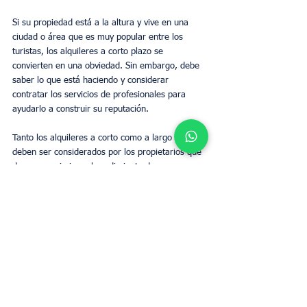
Si su propiedad está a la altura y vive en una 
ciudad o área que es muy popular entre los 
turistas, los alquileres a corto plazo se 
convierten en una obviedad. Sin embargo, debe 
saber lo que está haciendo y considerar 
contratar los servicios de profesionales para 
ayudarlo a construir su reputación.
Tanto los alquileres a corto como a largo plazo 
deben ser considerados por los propietarios que 
desean maximizar el rendimiento de sus 
propiedades. Pueden funcionar mejor para un 
tipo de propiedad que para otros, y también se 
pueden usar en combinación, así que mire todas 
sus opciones y vea cuál sería la mejor en su 
caso.
Propietarios
Business