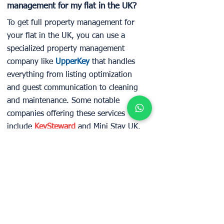
management for my flat in the UK?
To get full property management for
your flat in the UK, you can use a
specialized property management
company like
UpperKey
that handles
everything from listing optimization
and guest communication to cleaning
and maintenance. Some notable
companies offering these services
include
KeySteward
and Mini Stay UK.
Can I get fixed monthly rent for my
London apartment without vacancy
risk?
In London, securing a fixed monthly
rent without vacancy risk is possible
primarily through guaranteed rent