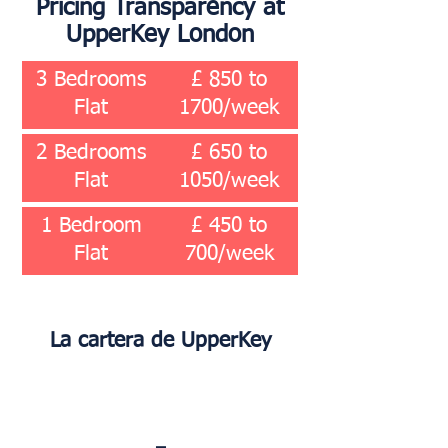
Pricing Transparency at
UpperKey London
3 Bedrooms
£ 850 to
Flat
1700/week
2 Bedrooms
£ 650 to
Flat
1050/week
1 Bedroom
£ 450 to
Flat
700/week
La cartera de UpperKey