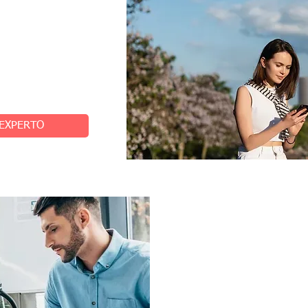
ada
roceso: desde la gestión
peradas, permitiéndote
EXPERTO
Un equipo de expe
Desde el día 1, su agente as
equipo de expertos de Upper
consumen mucho tiempo y en