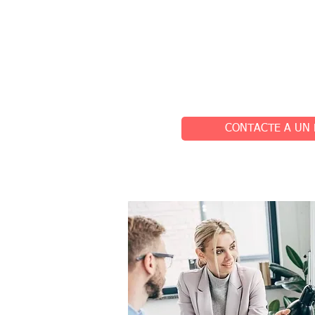
Una experiencia relaj
UpperKey se encarga de todo el p
de visitas hasta situaciones ines
disfrutar de tu tiempo libre.
CONTACTE A UN 