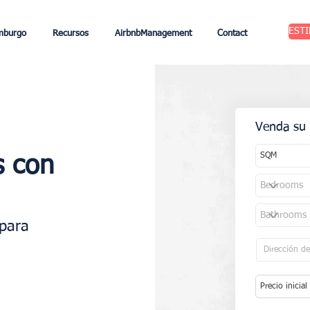
EST
mburgo
Recursos
AirbnbManagement
Contact
Venda su 
s con
 para