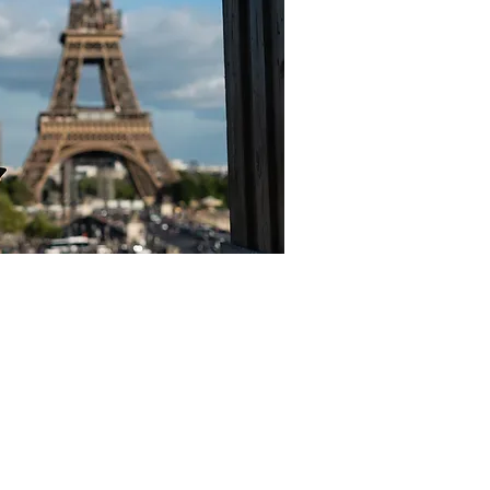
rtos
ignado trabajará con un
Key para eliminar tareas que
tregar información en