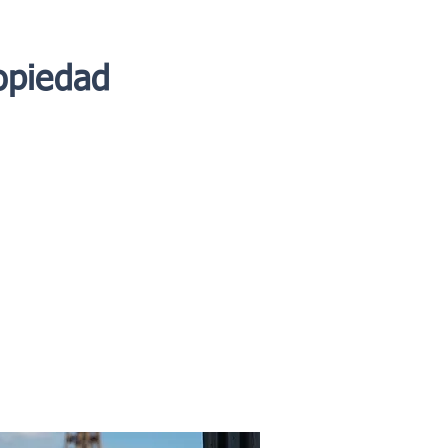
opiedad
esitabas
litan la venta de su
 mejores condiciones, al
isfacción del cliente,
os a todos nuestros clientes.