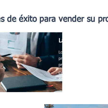
es de éxito para vender su pr
La agencia que nec
Los expertos de UpperKey faci
propiedad para vender en las
precio justo.
Con nuestro enfoque en la sat
brindamos los mejores servici