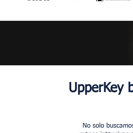
UpperKey br
No solo buscamos