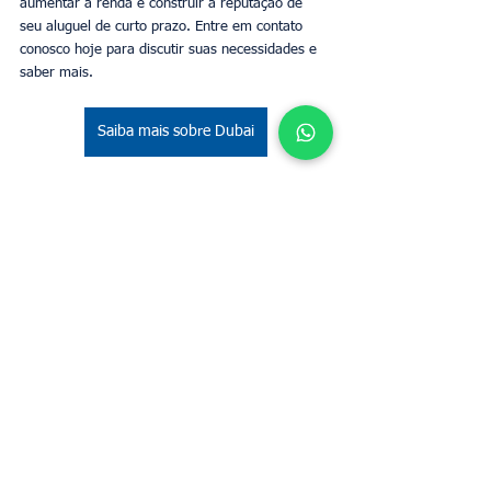
aumentar a renda e construir a reputação de 
seu aluguel de curto prazo. Entre em contato 
conosco hoje para discutir suas necessidades e 
saber mais.
Saiba mais sobre Dubai
Tags:
Dubai
Airbnb em Dubai
administrador de Airbnb en Dubái
anfitrión de Airbnb
alquiler de corta duración
ganancias de Airbnb
Proprietários
Dubai
Ver tudo
Posts recentes