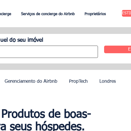
EST
ncierge
Serviços de concierge do Airbnb
Proprietários
uel do seu imóvel
E
Gerenciamento do Airbnb
PropTech
Londres
 Aluguel
Edimburgo
Gestão hoteleira
Agentes
 Produtos de boas-
ra seus hóspedes.