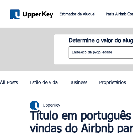
Estimador de Aluguel
Paris Airbnb Co
Determine o valor do alug
All Posts
Estilo de vida
Business
Proprietários
UpperKey
Paris
Roma
Dubai
Lisboa
Controle de
Título em português
vindas do Airbnb pa
Olimpíadas de Paris 2024