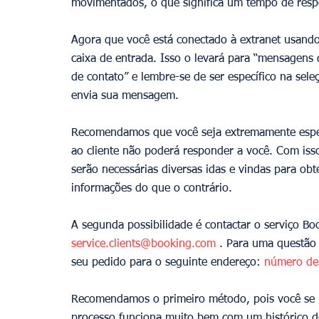
movimentados, o que significa um tempo de resp
Agora que você está conectado à extranet usando
caixa de entrada. Isso o levará para “mensagens 
de contato” e lembre-se de ser específico na sele
envia sua mensagem.
Recomendamos que você seja extremamente específ
ao cliente não poderá responder a você. Com isso
serão necessárias diversas idas e vindas para ob
informações do que o contrário.
A segunda possibilidade é contactar o serviço Bo
service.clients@booking.com
 . Para uma questão
seu pedido para o seguinte endereço: 
número de
Recomendamos o primeiro método, pois você se id
processo funciona muito bem com um histórico d