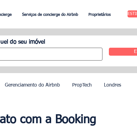
EST
ncierge
Serviços de concierge do Airbnb
Proprietários
uel do seu imóvel
E
Gerenciamento do Airbnb
PropTech
Londres
 Aluguel
Edimburgo
Gestão hoteleira
Agentes
ato com a Booking