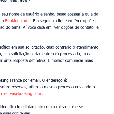
osta muito maior.
 seu nome de usuário e senha, basta acessar a guia da 
do 
Booking.com
 ”. Em seguida, clique em “ver opções 
ção do tema. Aí você clica em “ver opções de contato” e 
ico em sua solicitação, caso contrário o atendimento 
, sua solicitação certamente será processada, mas 
ter uma resposta definitiva. É melhor comunicar mais 
oking France por email. O endereço é: 
 sobre reservas, utilize o mesmo processo enviando o 
 reserva@booking.com
 .
entifica imediatamente com a extranet e esse 
e suas conversas.