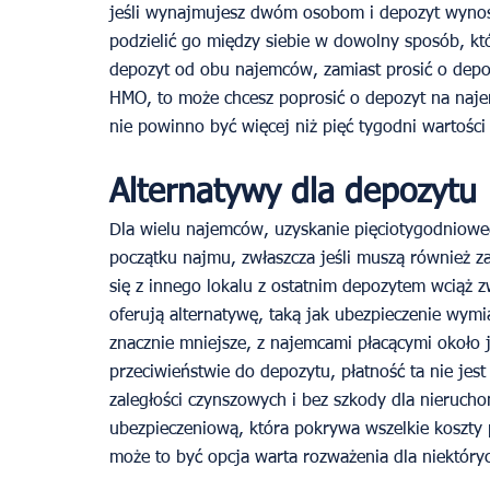
jeśli wynajmujesz dwóm osobom i depozyt wynos
podzielić go między siebie w dowolny sposób, któr
depozyt od obu najemców, zamiast prosić o depoz
HMO, to może chcesz poprosić o depozyt na naje
nie powinno być więcej niż pięć tygodni wartośc
Alternatywy dla depozytu
Dla wielu najemców, uzyskanie pięciotygodniowe
początku najmu, zwłaszcza jeśli muszą również zap
się z innego lokalu z ostatnim depozytem wciąż z
oferują alternatywę, taką jak ubezpieczenie wymi
znacznie mniejsze, z najemcami płacącymi około j
przeciwieństwie do depozytu, płatność ta nie jest
zaległości czynszowych i bez szkody dla nieruchom
ubezpieczeniową, która pokrywa wszelkie koszty
może to być opcja warta rozważenia dla niektór