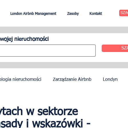
SZA
London Airbnb Management
Zasoby
Kontakt
wojej nieruchomości
SZ
ologia nieruchomości
Zarządzanie Airbnb
Londyn
zynszu
Edynburg
Zarządzanie hotelem
Agenci
tach w sektorze
sady i wskazówki -