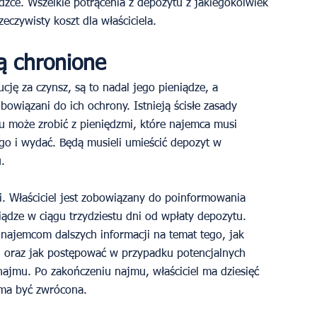
ce. Wszelkie potrącenia z depozytu z jakiegokolwiek 
czywisty koszt dla właściciela. 
ą chronione
cję za czynsz, są to nadal jego pieniądze, a 
wiązani do ich ochrony. Istnieją ścisłe zasady 
u może zrobić z pieniędzmi, które najemca musi 
go i wydać. Będą musieli umieścić depozyt w 
. 
lii. Właściciel jest zobowiązany do poinformowania 
iądze w ciągu trzydziestu dni od wpłaty depozytu. 
 najemcom dalszych informacji na temat tego, jak 
, oraz jak postępować w przypadku potencjalnych 
ajmu. Po zakończeniu najmu, właściciel ma dziesięć 
 ma być zwrócona. 