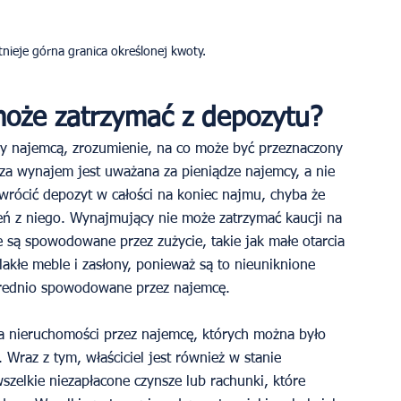
tnieje górna granica określonej kwoty.
może zatrzymać z depozytu?
zy najemcą, zrozumienie, na co może być przeznaczony 
za wynajem jest uważana za pieniądze najemcy, a nie 
zwrócić depozyt w całości na koniec najmu, chyba że 
eń z niego. Wynajmujący nie może zatrzymać kaucji na 
 są spowodowane przez zużycie, takie jak małe otarcia 
akłe meble i zasłony, ponieważ są to nieuniknione 
średnio spowodowane przez najemcę. 
ia nieruchomości przez najemcę, których można było 
Wraz z tym, właściciel jest również w stanie 
szelkie niezapłacone czynsze lub rachunki, które 