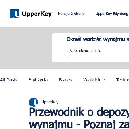
Konsjerż Airbnb
UpperKey Edynburg
Określ wartość wynajmu s
All Posts
Styl życia
Biznes
Właściciele
Techn
UpperKey
Paryż
Rzym
Dubai
Lizbona
Kontrola c
Przewodnik o depozy
wynajmu - Poznaj za
Igrzyska Olimpijskie w Paryżu 2024