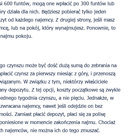
i 600 funtów, mogą one wpłacić po 300 funtów lub 
y działa dla nich. Będziesz pobierać tylko jeden 
yt od każdego najemcy. Z drugiej strony, jeśli masz 
mcę, lub na pokój, który wynajmujesz. Ponownie, to 
i najmu pokoju. 
go czynszu może być dość dużą sumą do zebrania na 
łacić czynsz za pierwszy miesiąc z góry, i przenoszą 
wiązanym. W związku z tym, niektórzy właściciele 
any depozytu. Z tej opcji, koszty początkowe są zwykle 
ednego tygodnia czynszu, a nie pięciu. Jednakże, w 
 zwracana najemcy, nawet jeśli odejdzie on bez 
ości. Zamiast płacić depozyt, płaci się za polisę 
 poniesione w momencie zakończenia najmu. Chociaż 
ych najemców, nie można ich do tego zmuszać. 