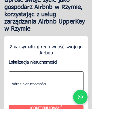
Uprość swoje życie jako
gospodarz Airbnb w Rzymie,
korzystając z usług
zarządzania Airbnb UpperKey
w Rzymie
Zmaksymalizuj rentowność swojego
Airbnb
Lokalizacja nieruchomości
KONTYNUOWAĆ
Jeden z naszych ekspertów ds.
nieruchomości skontaktuje się z Tobą, aby