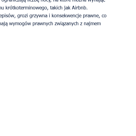
e ograniczają liczbę nocy, na które można wynająć 
 krótkoterminowego, takich jak Airbnb. 
rzepisów, grozi grzywna i konsekwencje prawne, co 
 znają wymogów prawnych związanych z najmem 