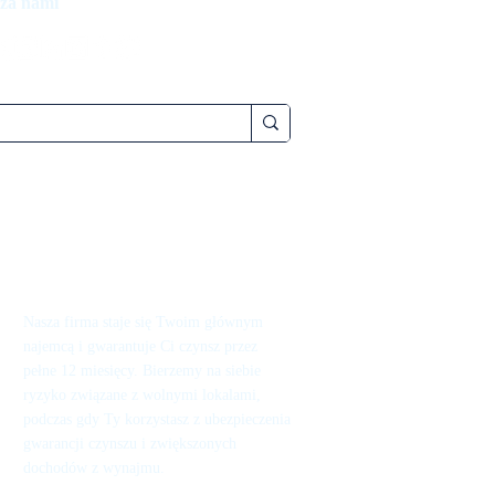
 za nami
Nasza firma staje się Twoim głównym
najemcą i gwarantuje Ci czynsz przez
pełne 12 miesięcy. Bierzemy na siebie
ryzyko związane z wolnymi lokalami,
podczas gdy Ty korzystasz z ubezpieczenia
gwarancji czynszu i zwiększonych
dochodów z wynajmu.