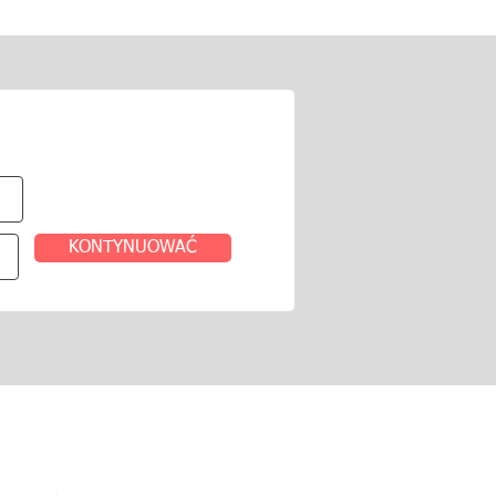
ia
ey
KONTYNUOWAĆ