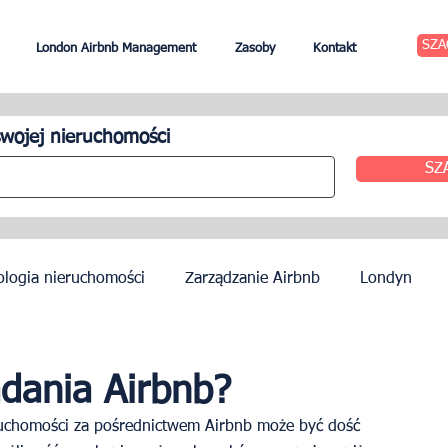
SZA
London Airbnb Management
Zasoby
Kontakt
wojej nieruchomości
SZ
ologia nieruchomości
Zarządzanie Airbnb
Londyn
zynszu
Edynburg
Zarządzanie hotelem
Agenci
adania Airbnb?
ruchomości za pośrednictwem Airbnb może być dość 