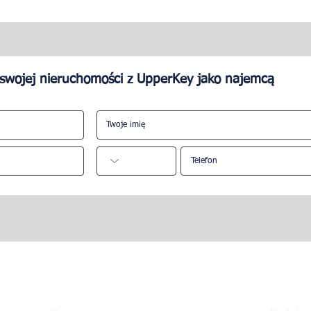
swojej nieruchomości z UpperKey jako najemcą
ać swoim obiektem
Co to jest usługa zarządzan
Airbnb? - artykuł na Upperk