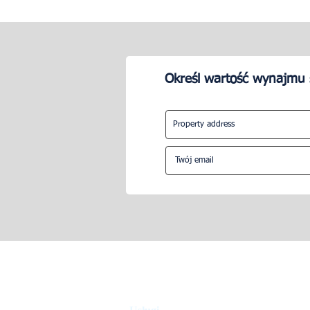
Określ wartość wynajmu 
Jak trudne jest zarządzanie
Jak zarządz
Airbnb?
na Airbnb?