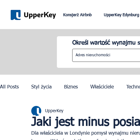
Konsjerż Airbnb
UpperKey Edynburg
Określ wartość wynajmu s
All Posts
Styl życia
Biznes
Właściciele
Techn
UpperKey
Paryż
Rzym
Dubai
Lizbona
Kontrola c
Jaki jest minus posi
Dla właściciela w Londynie pomysł wynajmu nie
Igrzyska Olimpijskie w Paryżu 2024