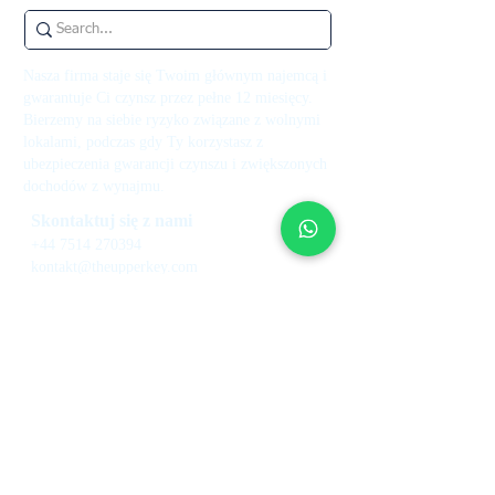
Nasza firma staje się Twoim głównym najemcą i
gwarantuje Ci czynsz przez pełne 12 miesięcy.
Bierzemy na siebie ryzyko związane z wolnymi
lokalami, podczas gdy Ty korzystasz z
ubezpieczenia gwarancji czynszu i zwiększonych
dochodów z wynajmu.
Skontaktuj się z nami
+44 7514 270394
kontakt@theupperkey.com
5-8 Bolsover Street, Londyn
W1W 6AB, Wielka Brytania
Zobacz nasze
recenzje na