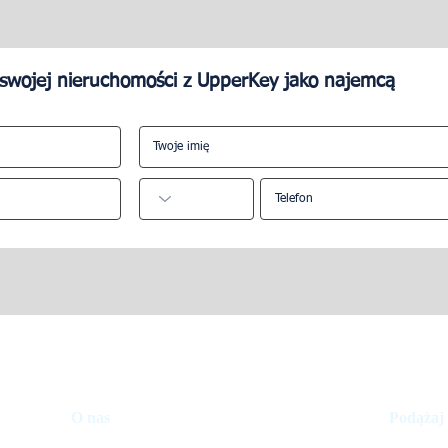
swojej nieruchomości z UpperKey jako najemcą
rudnić firmę
Nieruchomość na liście
Booking.com jako właściciel
ciami Airbnb?
nieruchomości. Jak to zrobić
O nas
Podążaj