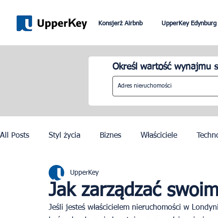
Konsjerż Airbnb
UpperKey Edynburg
Określ wartość wynajmu s
All Posts
Styl życia
Biznes
Właściciele
Techn
UpperKey
Paryż
Rzym
Dubai
Lizbona
Kontrola c
Jak zarządzać swoim
Jeśli jesteś właścicielem nieruchomości w Londyn
Igrzyska Olimpijskie w Paryżu 2024