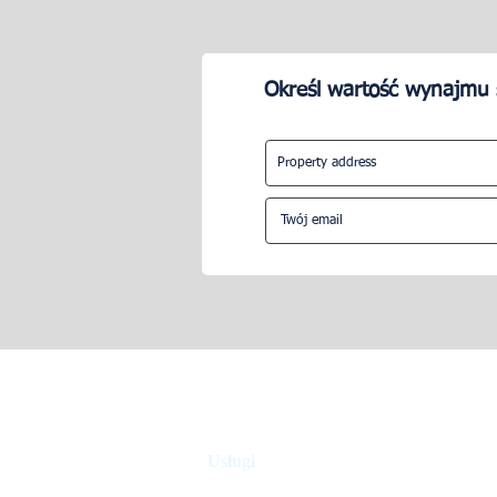
Określ wartość wynajmu 
Co to jest usługa zarządzania
Dlaczego zat
Airbnb? - artykuł na Upperkey
zarządzającą
nieruchomoś
Usługi