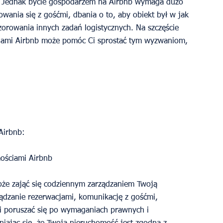
m. Jednak bycie gospodarzem na Airbnb wymaga dużo 
wania się z gośćmi, dbania o to, aby obiekt był w jak 
zorowania innych zadań logistycznych. Na szczęście 
ciami Airbnb może pomóc Ci sprostać tym wyzwaniom, 
Airbnb:
mościami Airbnb
że zająć się codziennym zarządzaniem Twoją 
ądzanie rezerwacjami, komunikację z gośćmi, 
i poruszać się po wymaganiach prawnych i 