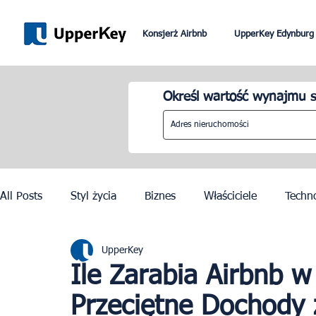
Konsjerż Airbnb
UpperKey Edynburg
Określ wartość wynajmu s
All Posts
Styl życia
Biznes
Właściciele
Techn
UpperKey
Paryż
Rzym
Dubai
Lizbona
Kontrola c
Ile Zarabia Airbnb 
Przeciętne Dochody
Igrzyska Olimpijskie w Paryżu 2024