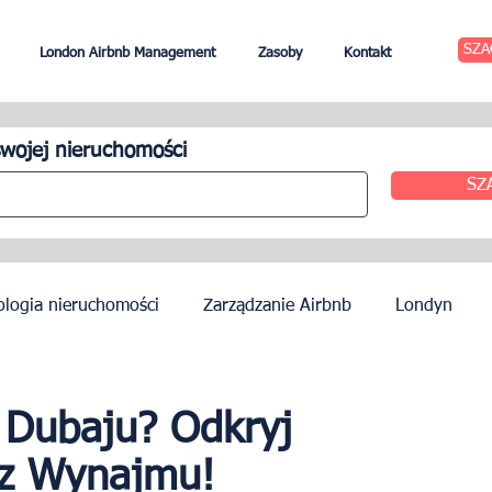
SZA
London Airbnb Management
Zasoby
Kontakt
wojej nieruchomości
SZ
ologia nieruchomości
Zarządzanie Airbnb
Londyn
zynszu
Edynburg
Zarządzanie hotelem
Agenci
w Dubaju? Odkryj
 z Wynajmu!