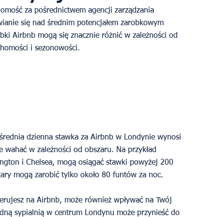
chomość za pośrednictwem agencji zarządzania 
awianie się nad średnim potencjałem zarobkowym 
bki Airbnb mogą się znacznie różnić w zależności od 
uchomości i sezonowości.
rednia dzienna stawka za Airbnb w Londynie wynosi 
ie wahać w zależności od obszaru. Na przykład 
nsington i Chelsea, mogą osiągać stawki powyżej 200 
ary mogą zarobić tylko około 80 funtów za noc.
oferujesz na Airbnb, może również wpływać na Twój 
edną sypialnią w centrum Londynu może przynieść do 