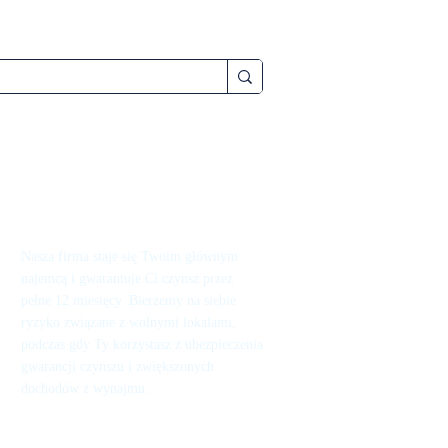
Nasza firma staje się Twoim głównym
najemcą i gwarantuje Ci czynsz przez
pełne 12 miesięcy. Bierzemy na siebie
ryzyko związane z wolnymi lokalami,
podczas gdy Ty korzystasz z ubezpieczenia
gwarancji czynszu i zwiększonych
dochodów z wynajmu.