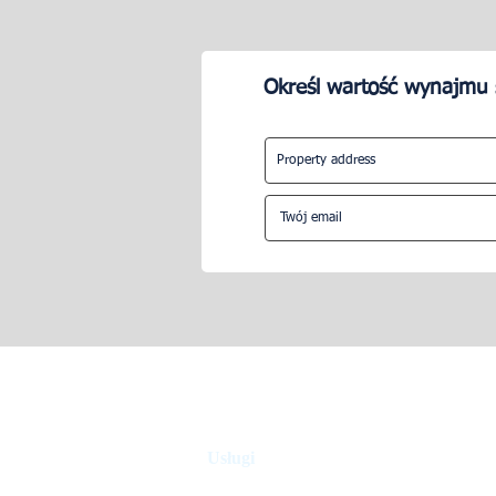
Określ wartość wynajmu 
Ile godzin tygodniowo
Jak trudne j
potrzebujesz, aby zarządzać
Airbnb?
Airbnb?
Usługi