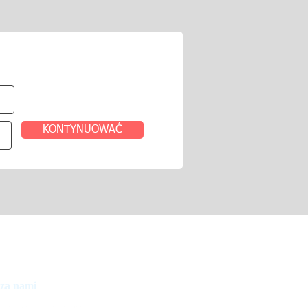
tem
KONTYNUOWAĆ
 za nami