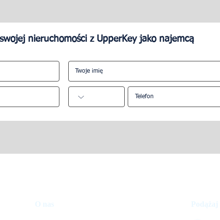
swojej nieruchomości z UpperKey jako najemcą
est zarządzanie
Jak zarządzać swoim obiek
na Airbnb?
O nas
Podążaj