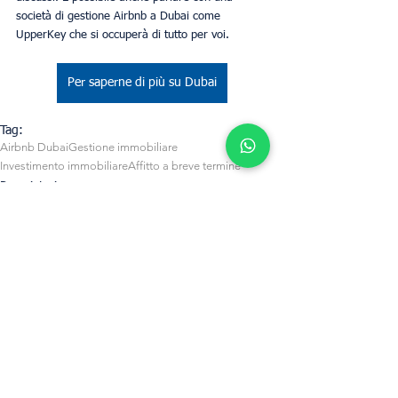
società di gestione Airbnb a Dubai come 
UpperKey che si occuperà di tutto per voi.
Per saperne di più su Dubai
Tag:
Airbnb Dubai
Gestione immobiliare
Investimento immobiliare
Affitto a breve termine
Proprietari
Dubai
Mostra tutti
Post recenti