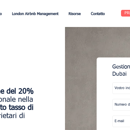
PR
o
London Airbnb Management
Risorse
Contatto
Gestion
Dubai
e del 20%
onale nella
to tasso di
ietari di