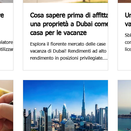
re
Cosa sapere prima di affittare
Un
una proprietà a Dubai come
va
casa per le vacanze
Sbl
olatore
con
Esplora il fiorente mercato delle case
ilizzare
lic
vacanza di Dubai! Rendimenti ad alto
re
rendimento in posizioni privilegiate.
Esplora le considerazioni