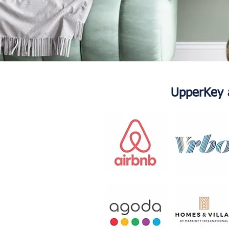
UpperKey a