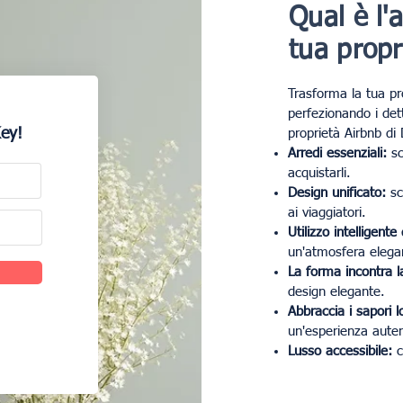
Qual è l'
tua propr
Trasforma la tua pro
perfezionando i det
Key!
proprietà Airbnb di 
Arredi essenziali:
sco
acquistarli.
Design unificato:
sc
ai viaggiatori.
Utilizzo intelligente
un'atmosfera elega
La forma incontra l
design elegante.
Abbraccia i sapori lo
un'esperienza auten
Lusso accessibile:
c