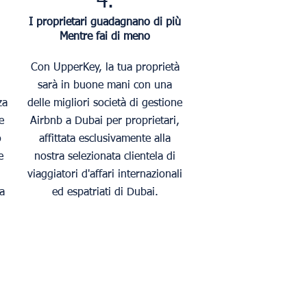
4.
I proprietari guadagnano di più
Mentre fai di meno
Con UpperKey, la tua proprietà
sarà in buone mani con una
za
delle migliori società di gestione
e
Airbnb a Dubai per proprietari,
o
affittata esclusivamente alla
e
nostra selezionata clientela di
viaggiatori d'affari internazionali
a
ed espatriati di Dubai.