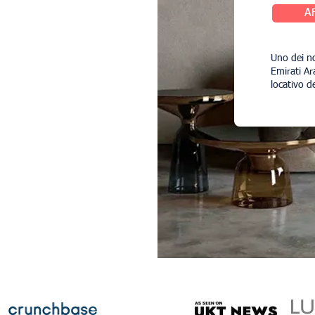
A
Uno dei no
Emirati Ara
locativo d