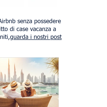
e Airbnb senza possedere
itto di case vacanza a
iti,
guarda i nostri post