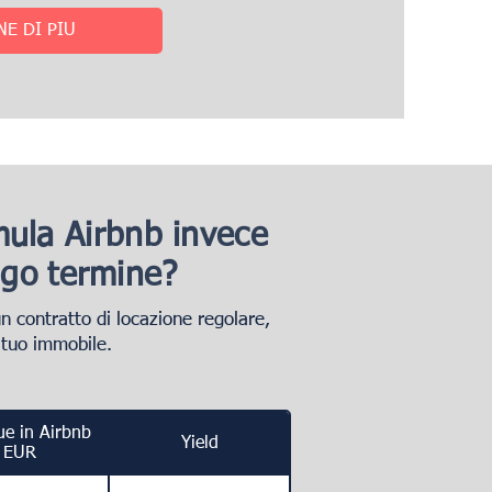
NE DI PIÙ
rmula Airbnb invece
ungo termine?
n contratto di locazione regolare,
 tuo immobile.
e in Airbnb
Yield
EUR