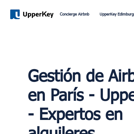
Concierge Airbnb
UpperKey Edimburg
Gestión de Air
en París - Upp
- Expertos en