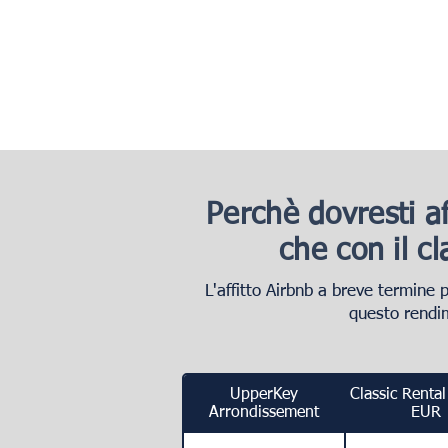
Perchè dovresti af
che con il c
L'affitto Airbnb a breve termine 
questo rendim
UpperKey
Classic Renta
Arrondissement
EUR