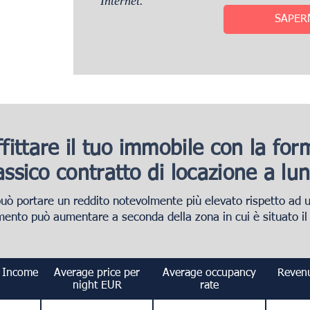
Internet.
SAPER
fittare il tuo immobile con la fo
lassico contratto di locazione a l
può portare un reddito notevolmente più elevato rispetto ad u
ento può aumentare a seconda della zona in cui è situato il
l Income
Average price per
Average occupancy
Revenu
night EUR
rate