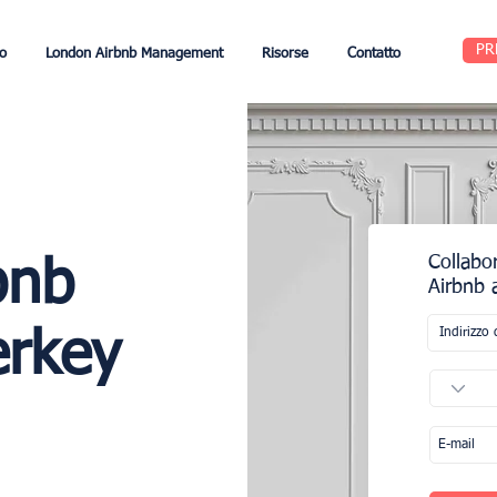
PR
o
London Airbnb Management
Risorse
Contatto
Collabor
bnb
Airbnb a
erkey