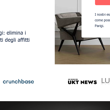
I nostri e
come possi
Parigi.
i: elimina i
 degli affitti