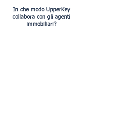
In che modo UpperKey
collabora con gli agenti
immobiliari?
1 Applicazione
Invia una rapida domanda online
per entrare a far parte del nostro
programma. Per candidarti devi
essere un agente immobiliare
esperto
2 Inserimento
Completa una serie di attività per
familiarizzare con gli strumenti. Ti
verranno quindi fornite le risorse
necessarie per iniziare a guadagnare
con noi