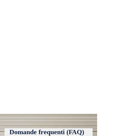
3 Offerte di origine
Non appena trovi una proprietà o
un edificio qualificato, Upperkey fa
un'offerta su di esso
4 Lavori completi
Fatti pagare £ 1500 per ogni
vantaggio che porti a Upperkey che
si trasforma in un contratto firmato
Domande frequenti (FAQ)