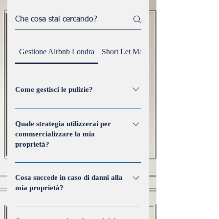
Gestione Airbnb Londra
Short Let Management
Come gestisci le pulizie?
La nostra gestione delle pulizie
comprende pulizie programmate,
Quale strategia utilizzerai per
commercializzare la mia
rispetto di standard di alta qualità e
proprietà?
coordinamento con fornitori di servizi
professionali per mantenere le
Utilizziamo una strategia di marketing
condizioni perfette della vostra
dinamica che include piattaforme
Cosa succede in caso di danni alla
proprietà.
mia proprietà?
online, pubblicità sui social media, reti
di agenzie locali e annunci immobiliari
In caso di danni alla proprietà,
accattivanti con foto professionali e