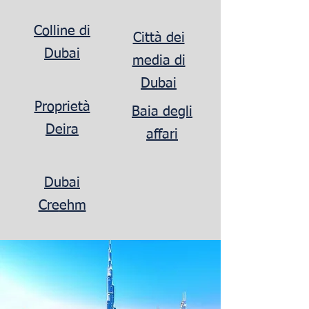
Colline di
Città dei
Dubai
media di
Dubai
Proprietà
Baia degli
Deira
affari
Dubai
Cre
ehm