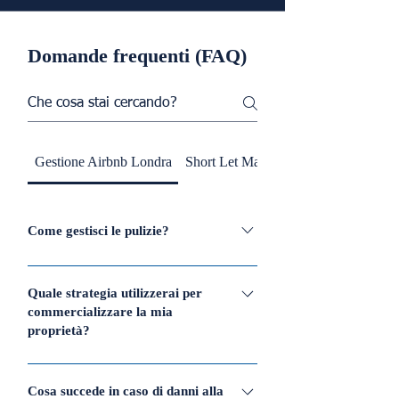
Domande frequenti (FAQ)
Gestione Airbnb Londra
Short Let Management
Come gestisci le pulizie?
La nostra gestione delle pulizie
comprende pulizie programmate,
Quale strategia utilizzerai per
commercializzare la mia
rispetto di standard di alta qualità e
proprietà?
coordinamento con fornitori di servizi
professionali per mantenere le
Utilizziamo una strategia di marketing
condizioni perfette della vostra
dinamica che include piattaforme
Cosa succede in caso di danni alla
proprietà.