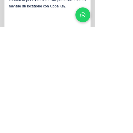
contatterà per esplorare il tuo potenziale reddito
mensile da locazione con UpperKey.
Seguici
La nostra azienda diventa il tuo inquilino
principale e ti garantisce un affitto per 12 mesi
interi. Ci assumiamo i rischi di sfitto per voi
mentre beneficiate di un'assicurazione sulla
garanzia dell'affitto e di un aumento del reddito