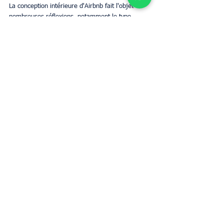
La conception intérieure d'Airbnb fait l'objet de 
nombreuses réflexions, notamment le type 
d'invités que vous souhaitez attirer, 
l'emplacement de la propriété, la qualité du 
mobilier, votre budget total et l'entretien continu 
qu'il faudra. Un excellent moyen de recevoir un 
revenu sans avoir à vous soucier de tout cela est 
d'utiliser le service de gestion immobilière 
Airbnb d'UpperKey.
Mots-clés :
Gestion locative
Conciergerie Airbnb
Airbnb
location saisonnière
immobilier
Propriétaires
Gestion Airbnb