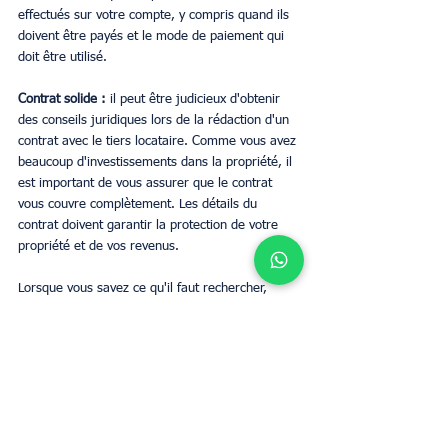
effectués sur votre compte, y compris quand ils 
doivent être payés et le mode de paiement qui 
doit être utilisé.
Contrat solide : 
il peut être judicieux d'obtenir 
des conseils juridiques lors de la rédaction d'un 
contrat avec le tiers locataire. Comme vous avez 
beaucoup d'investissements dans la propriété, il 
est important de vous assurer que le contrat 
vous couvre complètement. Les détails du 
contrat doivent garantir la protection de votre 
propriété et de vos revenus.
Lorsque vous savez ce qu'il faut rechercher, 
examinez minutieusement le locataire tiers et 
disposez d'un contrat solide, un système de 
loyer garanti peut être une option intéressante 
pour gagner un revenu passif et réduire tout 
stress lié à votre bien locatif. Parlez à 
UpperKey 
pour en savoir plus sur les avantages de faire 
appel à une société de gestion immobilière.