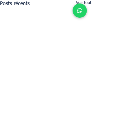
Voir tout
Posts récents
Déterminez la valeur locative de votre
propriété avec UpperKey comme locataire