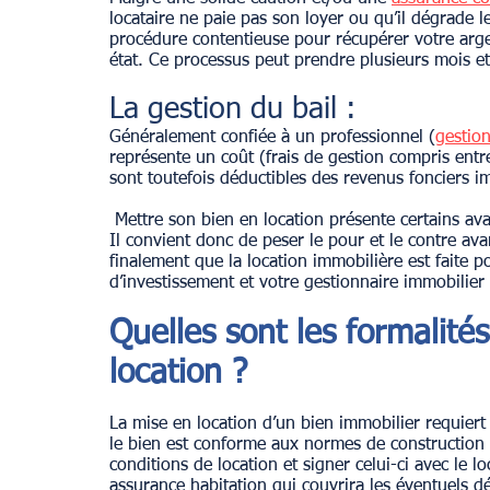
locataire ne paie pas son loyer ou qu’il dégrade 
procédure contentieuse pour récupérer votre argen
état. Ce processus peut prendre plusieurs mois et 
La gestion du bail :
Généralement confiée à un professionnel (
gestio
représente un coût (frais de gestion compris ent
sont toutefois déductibles des revenus fonciers i
 Mettre son bien en location présente certains avantages non négligeables, mais n’est pas sans risques. 
Il convient donc de peser le pour et le contre ava
finalement que la location immobilière est faite p
d’investissement et votre gestionnaire immobilier 
Quelles sont les formalité
location ?
La mise en location d’un bien immobilier requiert 
le bien est conforme aux normes de construction et
conditions de location et signer celui-ci avec le l
assurance habitation qui couvrira les éventuels dé