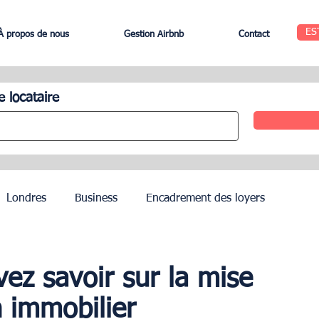
ES
À propos de nous
Gestion Airbnb
Contact
e locataire
Londres
Business
Encadrement des loyers
Edinbourg
Rome
Gestion des Hôtels
Agents
ez savoir sur la mise
n immobilier
Geneva
Saint-Tropez
Côte d’Azur
Nice