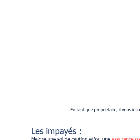
En tant que propriétaire, il vous inc
Les impayés :
Malgré une solide caution et/ou une 
assurance co