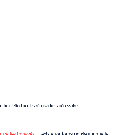
ombe d'effectuer les rénovations nécessaires.
ntre les impayés
, il existe toujours un risque que le 