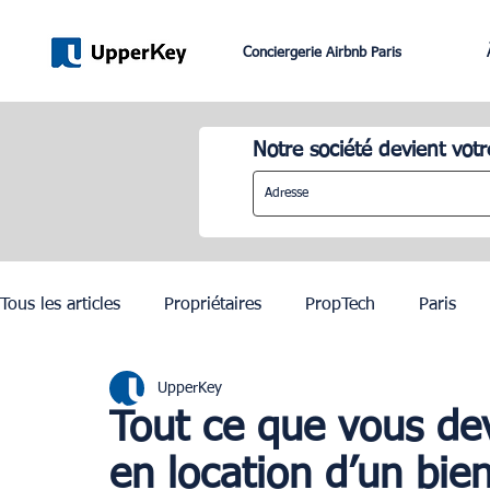
Conciergerie Airbnb Paris
Notre société devient votr
Tous les articles
Propriétaires
PropTech
Paris
UpperKey
Lifestyle
Dubai
Gestion Airbnb
Lisbonne
Tout ce que vous dev
en location d’un bie
JO Paris 2024
Investissement Immobilier
Zurich