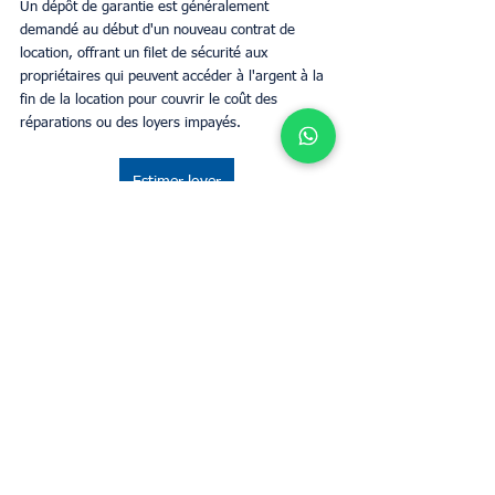
Un dépôt de garantie est généralement 
demandé au début d'un nouveau contrat de 
location, offrant un filet de sécurité aux 
propriétaires qui peuvent accéder à l'argent à la 
fin de la location pour couvrir le coût des 
réparations ou des loyers impayés. 
Estimer loyer
Mots-clés :
Gestion locative
Conciergerie Airbnb
immobilier
Finances
Garantie
Propriétaires
Business
Voir tout
Posts récents