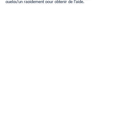
quelqu'un rapidement pour obtenir de l'aide.
Estimer loyer
Gestion Airbnb
Propriétaires
Business
Voir tout
Posts récents